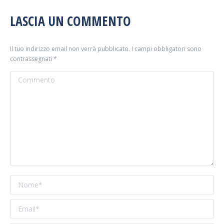
NAVIGATION
LASCIA UN COMMENTO
Il tuo indirizzo email non verrà pubblicato. I campi obbligatori sono
contrassegnati
*
Commento
Nome *
Email *