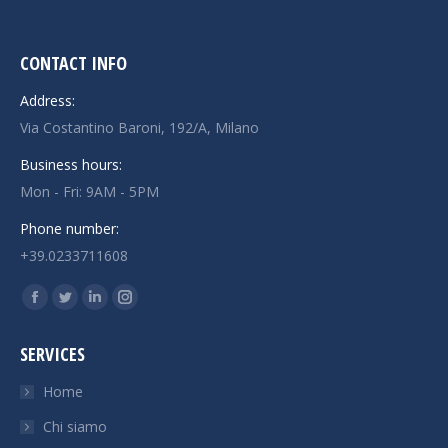
CONTACT INFO
Address:
Via Costantino Baroni, 192/A, Milano
Business hours:
Mon - Fri: 9AM - 5PM
Phone number:
+39.0233711608
Find us on:
Facebook
Twitter
Linkedin
Instagram
page
page
page
page
SERVICES
opens
opens
opens
opens
in
in
in
in
Home
new
new
new
new
Chi siamo
window
window
window
window