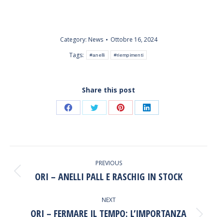
Category:
News
Ottobre 16, 2024
Tags:
#anelli
#riempimenti
Share this post
Share
Share
Share
Share
on
on
on
on
Facebook
Twitter
Pinterest
LinkedIn
POST
PREVIOUS
NAVIGATION
ORI – ANELLI PALL E RASCHIG IN STOCK
Previous
post:
NEXT
ORI – FERMARE IL TEMPO: L’IMPORTANZA