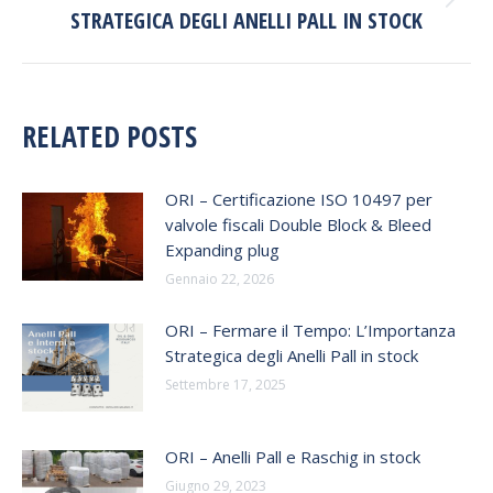
Next
STRATEGICA DEGLI ANELLI PALL IN STOCK
post:
RELATED POSTS
ORI – Certificazione ISO 10497 per
valvole fiscali Double Block & Bleed
Expanding plug
Gennaio 22, 2026
ORI – Fermare il Tempo: L’Importanza
Strategica degli Anelli Pall in stock
Settembre 17, 2025
ORI – Anelli Pall e Raschig in stock
Giugno 29, 2023