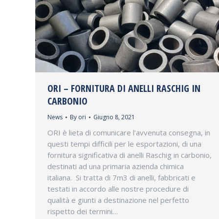
ORI – FORNITURA DI ANELLI RASCHIG IN
CARBONIO
News
By
ori
Giugno 8, 2021
ORI è lieta di comunicare l’avvenuta consegna, in
questi tempi difficili per le esportazioni, di una
fornitura significativa di anelli Raschig in carbonio,
destinati ad una primaria azienda chimica
italiana. Si tratta di 7m3 di anelli, fabbricati e
testati in accordo alle nostre procedure di
qualità e giunti a destinazione nel perfetto
rispetto dei termini…